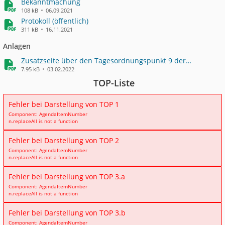
Bekanntmachung
108 kB
06.09.2021
Protokoll (öffentlich)
311 kB
16.11.2021
Anlagen
Zusatzseite über den Tagesordnungspunkt 9 der
Niederschrift der 5. Sitzung des AfPVUK am 07.09.2022
7.95 kB
03.02.2022
TOP-Liste
Fehler bei Darstellung von TOP 1
Component: AgendaItemNumber
n.replaceAll is not a function
Fehler bei Darstellung von TOP 2
Component: AgendaItemNumber
n.replaceAll is not a function
Fehler bei Darstellung von TOP 3.a
Component: AgendaItemNumber
n.replaceAll is not a function
Fehler bei Darstellung von TOP 3.b
Component: AgendaItemNumber